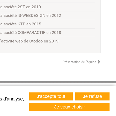
la société 2ST en 2010
la société IS-WEBDESIGN en 2012
la société KTP en 2015
 la société COMPARACTIF en 2018
l'activité web de Otodoo en 2019
Présentation de l'équipe
nous contacter
plan du site
J'accepte tout
Je refuse
s d'analyse,
mentions légales
données personnelles
Je veux choisir
recrutement