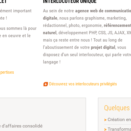
LET
INTERLOCUTEUR UNIQUE
rcément important
Au sein de notre
agence web de communicati
te !
digitale
, nous parlons graphisme, marketing,
rédactionnel, photo, ergonomie,
référencemen
 nous sommes là pour
naturel
, développement PHP, CSS, JS, AJAX, XM
e en oeuvre et le
mais ça reste entre nous ! Tout au long de
l'aboutissement de votre
projet digital
, vous
disposez d'un seul interlocuteur, qui parle votr
langage !
pertises
Découvrez vos interlocuteurs privilégiés
Quelques 
>
Création e
 d'affaires consolidé
>
Transforma