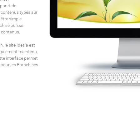
pport de
 contenus types sur
 être simple
nchisé puisse
en contenus.
, le site Idesia est
, également maintenu,
tte interface permet
 pour les Franchisés