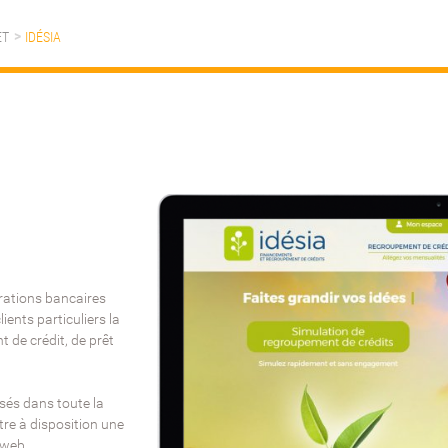
ET
IDÉSIA
érations bancaires
ients particuliers la
 de crédit, de prêt
sés dans toute la
tre à disposition une
 web.