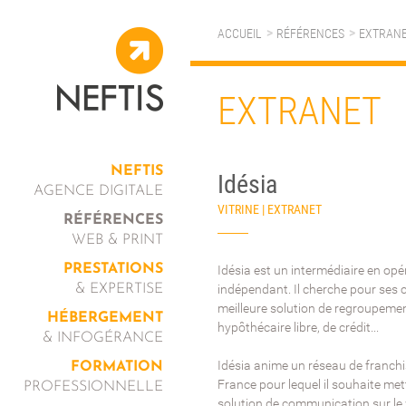
ACCUEIL
RÉFÉRENCES
EXTRAN
EXTRANET
NEFTIS
Idésia
AGENCE DIGITALE
VITRINE | EXTRANET
RÉFÉRENCES
WEB & PRINT
PRESTATIONS
Idésia est un intermédiaire en op
& EXPERTISE
indépendant. Il cherche pour ses cl
meilleure solution de regroupement
HÉBERGEMENT
hypôthécaire libre, de crédit...
& INFOGÉRANCE
Idésia anime un réseau de franchi
FORMATION
France pour lequel il souhaite met
PROFESSIONNELLE
solution de communication sur le