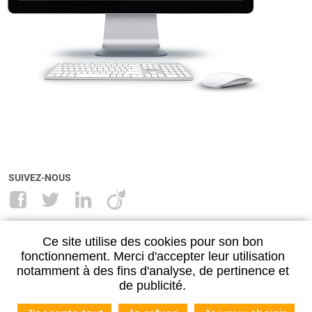
SUIVEZ-NOUS
NANCY
METZ
Ce site utilise des cookies pour son bon
28, rue Maréchal Lyautey
11 place Jean Paul II
fonctionnement. Merci d'accepter leur utilisation
54500 VANDŒUVRE-LÈS-NANCY
57000 METZ
notamment à des fins d'analyse, de pertinence et
03 83 27 29 00
03 87 30 55 89
de publicité.