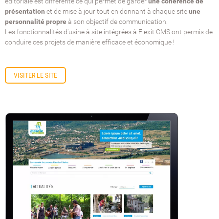
éditoriale est différente ce qui permet de garder
une cohérence de
présentation
et de mise à jour tout en donnant à chaque site
une
personnalité propre
à son objectif de communication.
Les fonctionnalités d'usine à site intégrées à Flexit CMS ont permis de
conduire ces projets de manière efficace et économique !
VISITER LE SITE