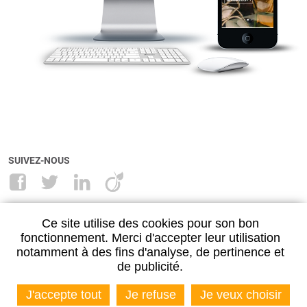
SUIVEZ-NOUS
NANCY
METZ
Ce site utilise des cookies pour son bon
28, rue Maréchal Lyautey
11 place Jean Paul II
fonctionnement. Merci d'accepter leur utilisation
54500 VANDŒUVRE-LÈS-NANCY
57000 METZ
notamment à des fins d'analyse, de pertinence et
03 83 27 29 00
03 87 30 55 89
de publicité.
J'accepte tout
Je refuse
Je veux choisir
NOUS CONTACTER