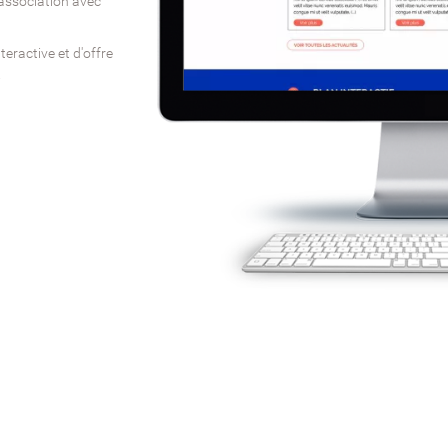
'association avec
teractive et d'offre
.