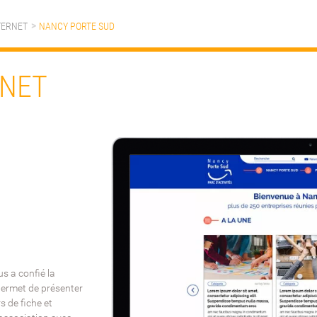
TERNET
NANCY PORTE SUD
RNET
s a confié la
l permet de présenter
s de fiche et