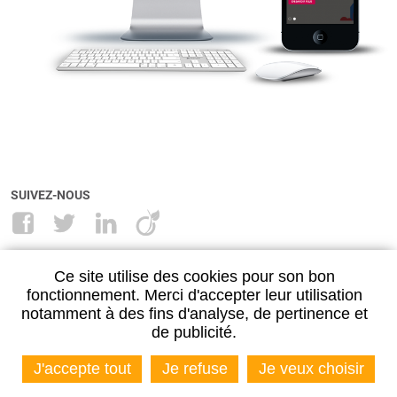
SUIVEZ-NOUS
NANCY
METZ
Ce site utilise des cookies pour son bon
28, rue Maréchal Lyautey
11 place Jean Paul II
fonctionnement. Merci d'accepter leur utilisation
54500 VANDŒUVRE-LÈS-NANCY
57000 METZ
notamment à des fins d'analyse, de pertinence et
03 83 27 29 00
03 87 30 55 89
de publicité.
J'accepte tout
Je refuse
Je veux choisir
NOUS CONTACTER