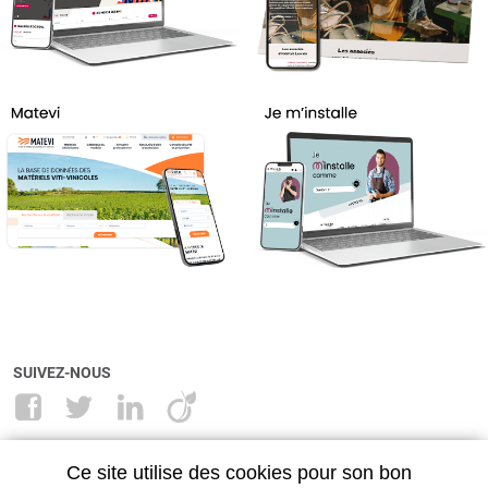
SUIVEZ-NOUS
NANCY
METZ
Ce site utilise des cookies pour son bon
28, rue Maréchal Lyautey
11 place Jean Paul II